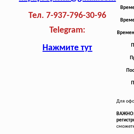
Време
Тел. 7-937-796-30-96
Време
Telegram:
Времен
П
Нажмите тут
П
Пос
П
Для оф
ВАЖНО:
регист
сможете