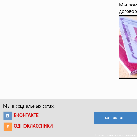
Мы пом
договор
Мы в социальных сетях:
ВКОНТАКТЕ
Как заказать
ОДНОКЛАССНИКИ
Временная регистрация в А