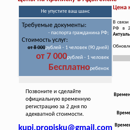
Цена 
Не упустите ваш шанс
В связи
Требуемые документы:
РФ в 
- паспорта гражданина РФ;
Актуаль
Стоимость услуг:
Обновле
от 8 000
рублей - 1 человек (90 дней)
от 7 000
рублей - 1 человек
Бесплатно
ребенок
Позвоните и сделайте
Времен
официальную временную
регистрацию за 2 дня по
Време
адекватной стоимости.
Времен
kupi.propisku@gmail.com